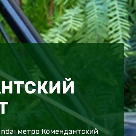
АНТСКИЙ
Т
undai метро Комендантский